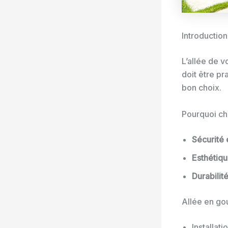
Introduction
L’allée de v
doit être pr
bon choix.
Pourquoi cho
Sécurité e
Esthétiq
Durabilit
Allée en go
Installati