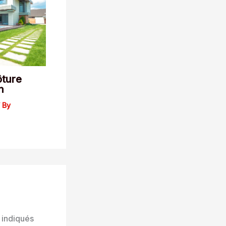
ôture
n
 By
 indiqués