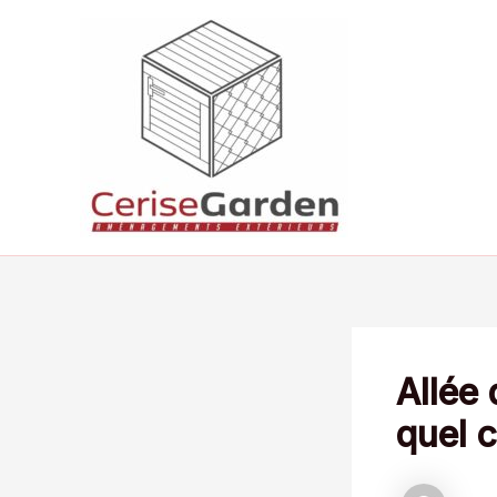
Aller
au
contenu
Allée
quel c