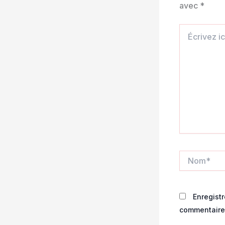
avec
*
Écrivez
ici…
Nom*
Enregist
commentaire